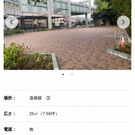
場所：
遺構横 ③
広さ：
25㎡（7.56坪）
電源：
無