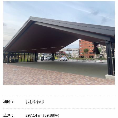
場所：
おおやね①
広さ：
297.14㎡（89.88坪）