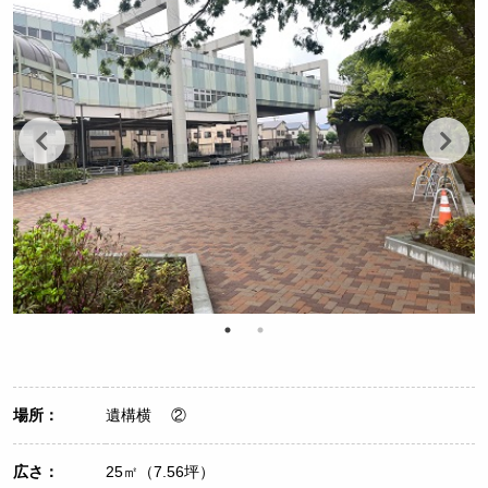
場所：
遺構横 ②
広さ：
25㎡（7.56坪）