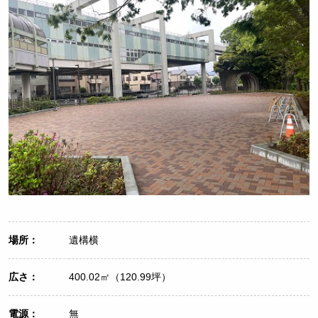
場所：
遺構横
広さ：
400.02㎡（120.99坪）
電源：
無