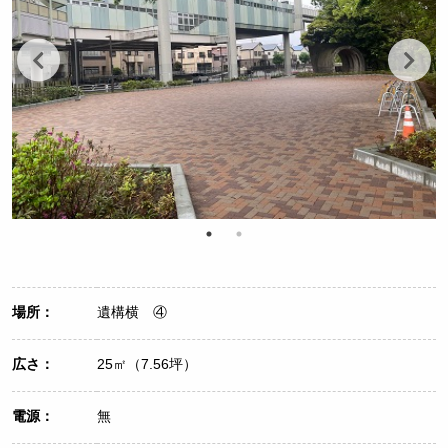
場所：
遺構横 ④
広さ：
25㎡（7.56坪）
電源：
無